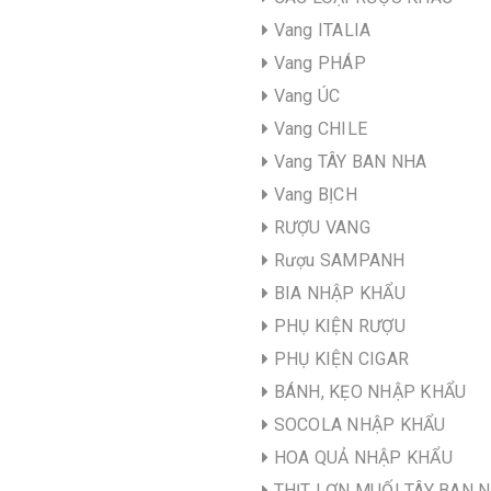
Vang ITALIA
Vang PHÁP
Vang ÚC
Vang CHILE
Vang TÂY BAN NHA
Vang BỊCH
RƯỢU VANG
Rượu SAMPANH
BIA NHẬP KHẨU
PHỤ KIỆN RƯỢU
PHỤ KIỆN CIGAR
BÁNH, KẸO NHẬP KHẨU
SOCOLA NHẬP KHẨU
HOA QUẢ NHẬP KHẨU
THỊT LỢN MUỐI TÂY BAN 