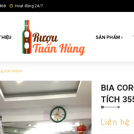
468
Hoạt động 24/7
THIỆU
SẢN PHẨM
ng tích 355ml
BIA CO
TÍCH 3
Liên hệ