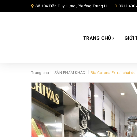
Số 104 Trần Duy Hưng, Phường Trung Hoà, Quận Cầu Giấy, Hà Nội,
0911 400 
TRANG CHỦ
GIỚI 
|
|
Trang chủ
SẢN PHẨM KHÁC
Bia Corona Extra- chai du