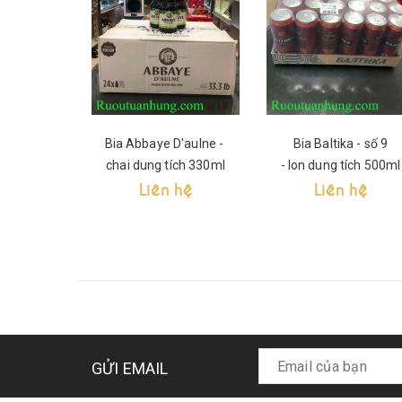
Bia Abbaye D'aulne -
Bia Baltika - số 9
chai dung tích 330ml
- lon dung tích 500ml
Liên hệ
Liên hệ
GỬI EMAIL