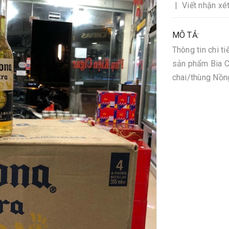
|
Viết nhận xé
MÔ TẢ:
Thông tin chi t
sản phẩm Bia C
chai/thùng Nồn