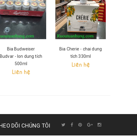
Bia Budweiser
Bia Cherie - chai dung
Bia Chi
Budvar - lon dung tích
tích 330ml
xanh - c
Liên hệ
500ml
3
Liên hệ
Li
HEO DÕI CHÚNG TÔI