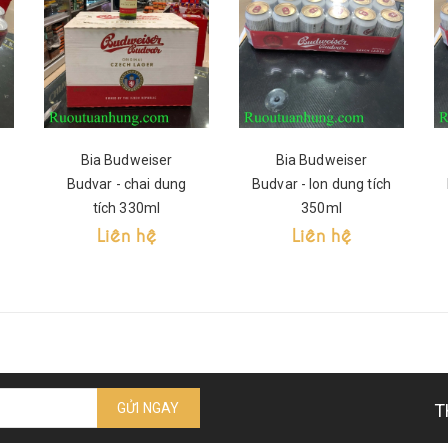
Bia Budweiser
Bia Budweiser
Budvar - chai dung
Budvar - lon dung tích
tích 330ml
350ml
Liên hệ
Liên hệ
GỬI NGAY
T