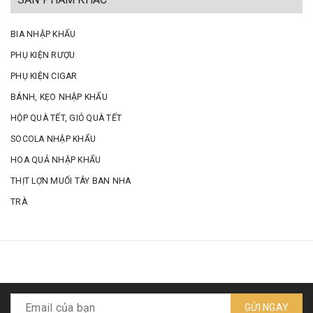
BIA NHẬP KHẨU
PHỤ KIỆN RƯỢU
PHỤ KIỆN CIGAR
BÁNH, KẸO NHẬP KHẨU
HỘP QUÀ TẾT, GIỎ QUÀ TẾT
SOCOLA NHẬP KHẨU
HOA QUẢ NHẬP KHẨU
THỊT LỢN MUỐI TÂY BAN NHA
TRÀ
GỬI NGAY