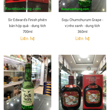
Sir Edward's Finish phiên
Soju Chumchurum Grape -
bản hộp quà - dung tích
vị nho xanh - dung tích
700ml
360ml
Liên hệ
Liên hệ