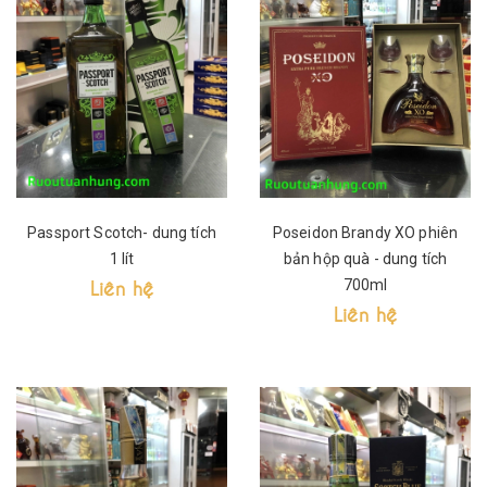
Passport Scotch- dung tích
Poseidon Brandy XO phiên
1 lít
bản hộp quà - dung tích
Liên hệ
700ml
Liên hệ