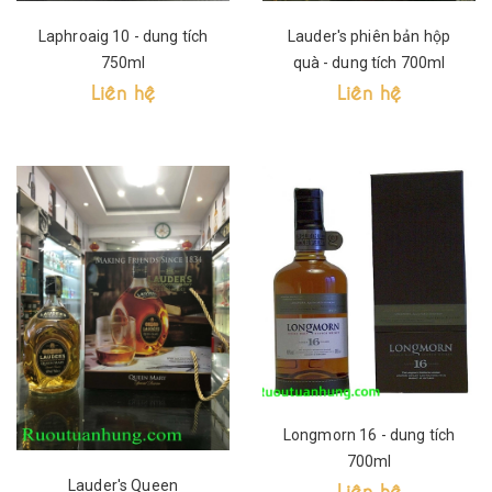
Laphroaig 10 - dung tích
Lauder's phiên bản hộp
750ml
quà - dung tích 700ml
Liên hệ
Liên hệ
Longmorn 16 - dung tích
700ml
Lauder's Queen
Liên hệ