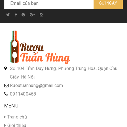
GỬI NGAY
Aultmore 12- dung tích
Aultmore 18 - dung tích
700ml
700ml
Liên hệ
Liên hệ
Số 104 Trần Duy Hưng, Phường Trung Hoà, Quận Cầu
Giấy, Hà Nội,
Ruoutuanhung@gmail.com
0911400468
MENU
Trang chủ
Giới thiệu