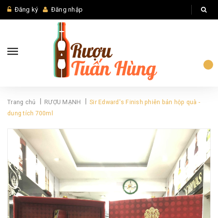
Đăng ký
Đăng nhập
|
|
Trang chủ
RƯỢU MẠNH
Sir Edward's Finish phiên bản hộp quà -
dung tích 700ml