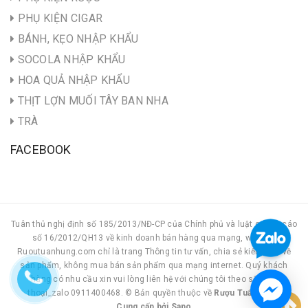
PHỤ KIỆN CIGAR
BÁNH, KẸO NHẬP KHẨU
SOCOLA NHẬP KHẨU
HOA QUẢ NHẬP KHẨU
THỊT LỢN MUỐI TÂY BAN NHA
TRÀ
FACEBOOK
Tuân thủ nghị định số 185/2013/NĐ-CP của Chính phủ và luật quảng cáo
số 16/2012/QH13 về kinh doanh bán hàng qua mạng, website
Ruoutuanhung.com chỉ là trang Thông tin tư vấn, chia sẻ kiến thức về
sản phẩm, không mua bán sản phẩm qua mạng internet. Quý khách
hàng có nhu cầu xin vui lòng liên hệ với chúng tôi theo số điện
thoại_zalo 0911400468. © Bản quyền thuộc về
Rượu Tuấn Hùng
Cung cấp bởi
|
Sapo