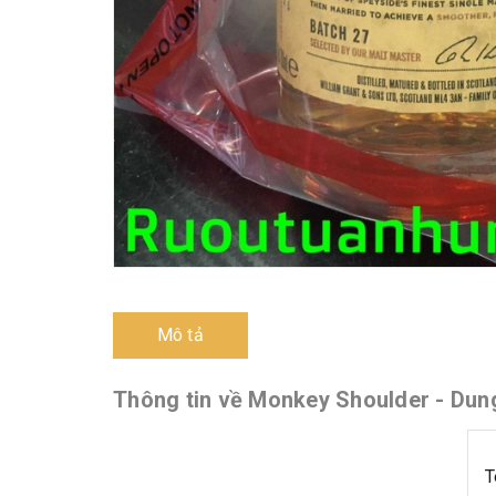
Mô tả
Thông tin về Monkey Shoulder - Dung
T