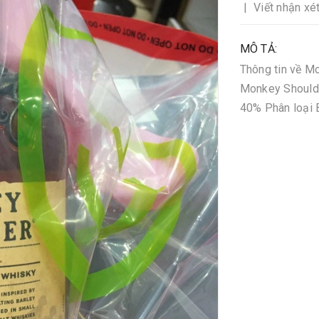
|
Viết nhận xé
MÔ TẢ:
Thông tin về M
Monkey Shoulde
40% Phân loại 