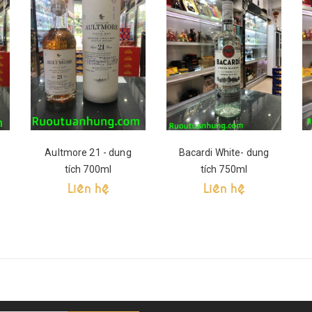
Aultmore 21 - dung
Bacardi White- dung
tích 700ml
tích 750ml
Liên hệ
Liên hệ