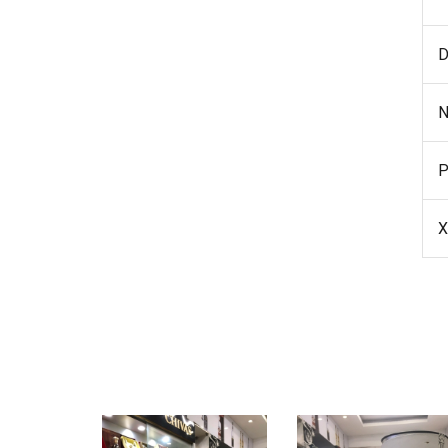
D
N
P
X