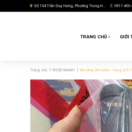
Số 104 Trần Duy Hưng, Phường Trung Hoà, Quận Cầu Giấy, Hà Nội,
0911 400 
TRANG CHỦ
GIỚI 
|
|
Trang chủ
RƯỢU MẠNH
Monkey Shoulder - Dung tích 