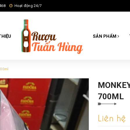
468
Hoạt động 24/7
THIỆU
SẢN PHẨM
700ml
MONKEY
700ML
Liên hệ