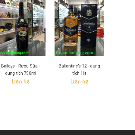
Bailays - Rượu Sữa -
Ballantine's 12 - dung
Ballantin
dung tích 750ml
tích 1lit
tíc
Liên hệ
Liên hệ
Li