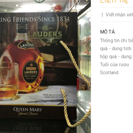
|
Viết nhận xé
MÔ TẢ:
Thông tin chi t
quà - dung tíc
hộp quà - dung
Tuổi của rượu 
Scotland