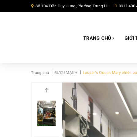
Số 104 Trần Duy Hưng, Phường Trung Hoà, Quận Cầu Giấy, Hà Nội,
0911 400 
TRANG CHỦ
GIỚI 
|
|
Trang chủ
RƯỢU MẠNH
Lauder's Queen Mary phiên bả