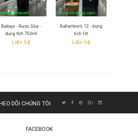
Bailays - Rượu Sữa -
Ballantine's 12 - dung
Ballantin
dung tích 750ml
tích 1lit
tíc
Liên hệ
Liên hệ
Li
HEO DÕI CHÚNG TÔI
FACEBOOK