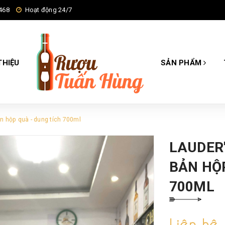
468
Hoạt động 24/7
THIỆU
SẢN PHẨM
n hộp quà - dung tích 700ml
LAUDER
BẢN HỘP
700ML
Liên hệ