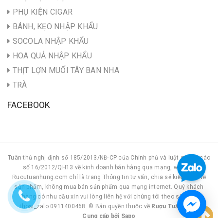
PHỤ KIỆN CIGAR
BÁNH, KẸO NHẬP KHẨU
SOCOLA NHẬP KHẨU
HOA QUẢ NHẬP KHẨU
THỊT LỢN MUỐI TÂY BAN NHA
TRÀ
FACEBOOK
Tuân thủ nghị định số 185/2013/NĐ-CP của Chính phủ và luật quảng cáo
số 16/2012/QH13 về kinh doanh bán hàng qua mạng, website
Ruoutuanhung.com chỉ là trang Thông tin tư vấn, chia sẻ kiến thức về
sản phẩm, không mua bán sản phẩm qua mạng internet. Quý khách
hàng có nhu cầu xin vui lòng liên hệ với chúng tôi theo số điện
thoại_zalo 0911400468. © Bản quyền thuộc về
Rượu Tuấn Hùng
Cung cấp bởi
|
Sapo