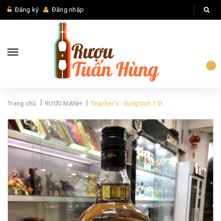
Đăng ký
Đăng nhập
|
|
Trang chủ
RƯỢU MẠNH
Teacher's - dung tích 1 lít