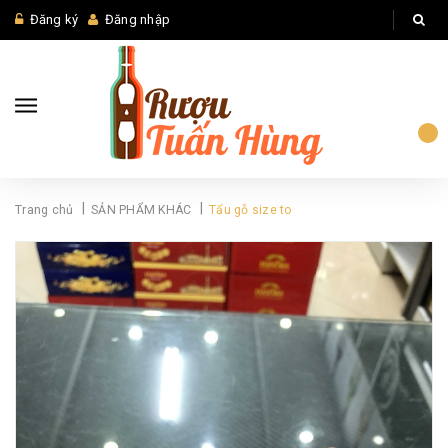
Đăng ký
Đăng nhập
|
|
Trang chủ
SẢN PHẨM KHÁC
Tẩu gỗ size to