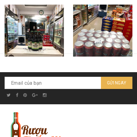
GỬI NGAY
Bia Abbaye D'aulne - chai
Bia Baltika - số 9 - lon dung
dung tích 330ml
tích 500ml
Liên hệ
Liên hệ