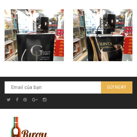
GỬI NGAY
Bịch Green Valley - dung
Bịch Quinta - dung tích 3 lít
Liên hệ
tích 5 lít
Liên hệ