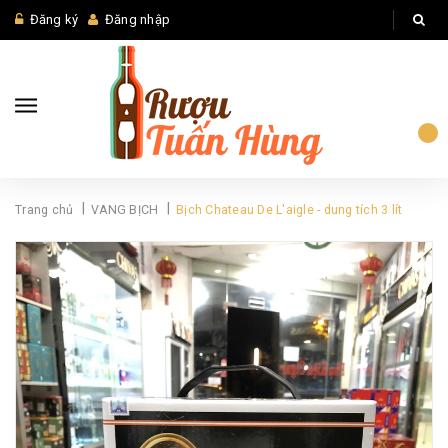
Đăng ký
Đăng nhập
|
|
Trang chủ
VANG BỊCH
Bịch Chateau De L'aigle - dung tích 3 lít