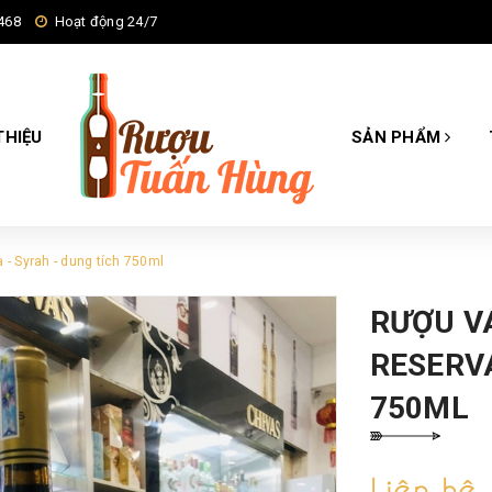
468
Hoạt động 24/7
THIỆU
SẢN PHẨM
- Syrah - dung tích 750ml
RƯỢU V
RESERVA
750ML
Liên hệ