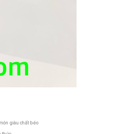
 món giàu chất béo
 thức.