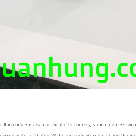
dài, thích hợp với các món ăn như thịt nướng, sườn nướng và các
ong nhiệt độ từ 16 đến 18 độ. Rót rượu vừa phải rồi bắt thưởng