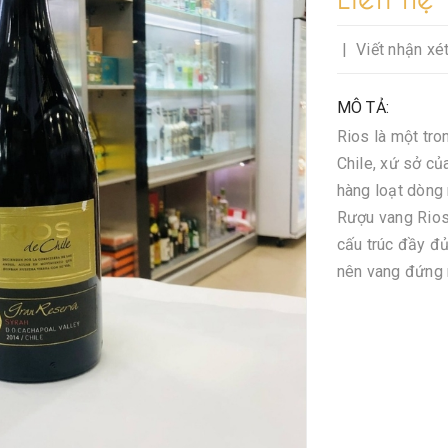
|
Viết nhận xé
MÔ TẢ:
Rios là một tr
Chile, xứ sở củ
hàng loạt dòng 
Rượu vang Rios
cấu trúc đầy đủ
nên vang đứng m