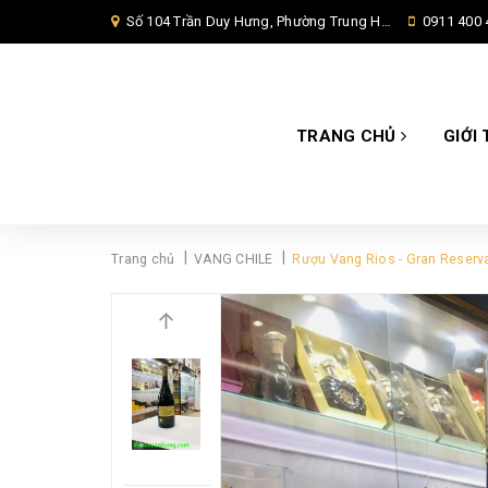
Số 104 Trần Duy Hưng, Phường Trung Hoà, Quận Cầu Giấy, Hà Nội,
0911 400 
TRANG CHỦ
GIỚI 
|
|
Trang chủ
VANG CHILE
Rượu Vang Rios - Gran Reserva 