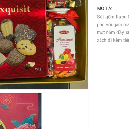
MÔ TẢ:
Sét gồm Rượu Ch
phê với gam mà
một năm đầy su
xách đi kèm tiện