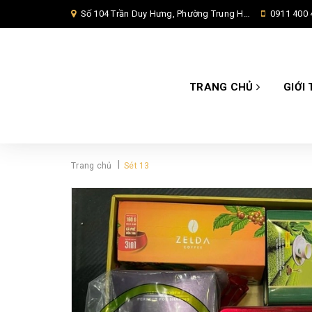
Số 104 Trần Duy Hưng, Phường Trung Hoà, Quận Cầu Giấy, Hà Nội,
0911 400 
TRANG CHỦ
GIỚI 
|
Trang chủ
Sét 13