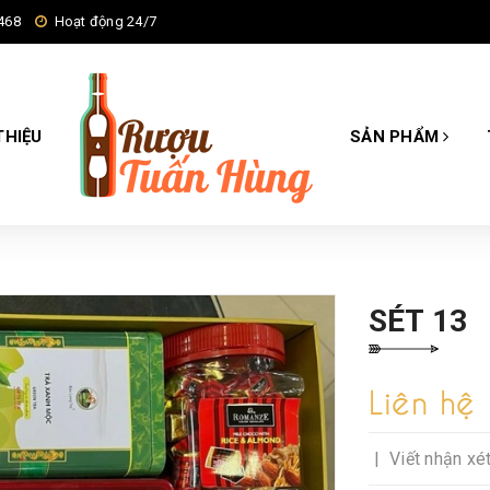
468
Hoạt động 24/7
THIỆU
SẢN PHẨM
SÉT 13
Liên hệ
|
Viết nhận xé