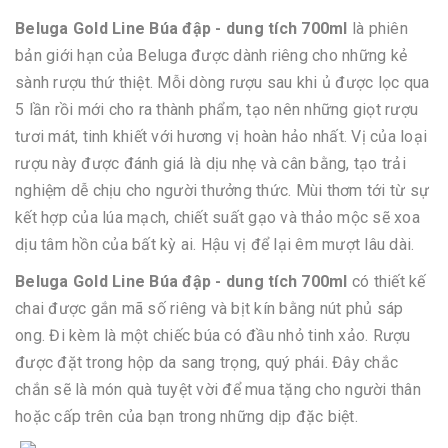
Beluga Gold Line Búa đập - dung tích 700ml
là phiên
bản giới hạn của Beluga được dành riêng cho những kẻ
sành rượu thứ thiệt. Mỗi dòng rượu sau khi ủ được lọc qua
5 lần rồi mới cho ra thành phẩm, tạo nên những giọt rượu
tươi mát, tinh khiết với hương vị hoàn hảo nhất. Vị của loại
rượu này được đánh giá là dịu nhẹ và cân bằng, tạo trải
nghiệm dễ chịu cho người thưởng thức. Mùi thơm tới từ sự
kết hợp của lúa mạch, chiết suất gạo và thảo mộc sẽ xoa
dịu tâm hồn của bất kỳ ai. Hậu vị để lại êm mượt lâu dài.
Beluga Gold Line Búa đập - dung tích 700ml
có thiết kế
chai được gắn mã số riêng và bịt kín bằng nút phủ sáp
ong. Đi kèm là một chiếc búa có đầu nhỏ tinh xảo. Rượu
được đặt trong hộp da sang trọng, quý phái. Đây chắc
chắn sẽ là món quà tuyệt vời để mua tặng cho người thân
hoặc cấp trên của bạn trong những dịp đặc biệt.