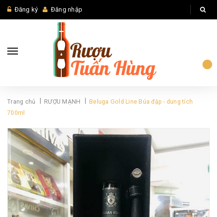
Đăng ký
Đăng nhập
|
|
Trang chủ
RƯỢU MẠNH
Beluga Gold Line Búa đập - dung tích
700ml