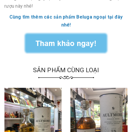
rượu này nhé!
Cùng tìm thêm các sản phẩm Beluga ngoại tại đây
nhé!
SẢN PHẨM CÙNG LOẠI