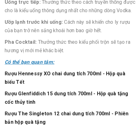
Uống trực tiếp:
Thưởng thức theo cách truyền thống được
cho là kiểu uống thông dụng nhất cho những dòng Vodka.
Ướp lạnh trước khi uống:
Cách này sẽ khiến cho ly rượu
của bạn trở nên sảng khoái hơn bao giờ hết.
Pha Cocktail:
Thưởng thức theo kiểu phối trộn sẽ tạo ra
hương vị mới mẻ khác biệt.
Có thể bạn quan tâm:
Rượu Hennessy XO chai dung tích 700ml - Hộp quà
biếu Tết
Rượu Glenfiddich 15 dung tích 700ml - Hộp quà tặng
cốc thủy tinh
Rượu The Singleton 12 chai dung tích 700ml - Phiên
bản hộp quà tặng