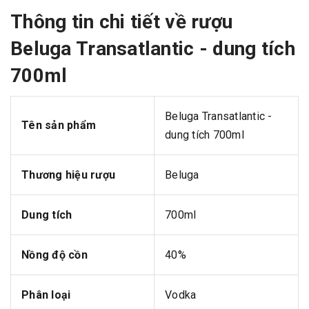
Thông tin chi tiết về rượu
Beluga Transatlantic - dung tích
700ml
Beluga Transatlantic -
Tên sản phẩm
dung tích 700ml
Thương hiệu rượu
Beluga
Dung tích
700ml
Nồng độ cồn
40%
Phân loại
Vodka