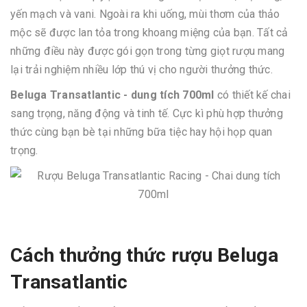
yến mạch và vani. Ngoài ra khi uống, mùi thơm của thảo
mộc sẽ được lan tỏa trong khoang miệng của bạn. Tất cả
những điều này được gói gọn trong từng giọt rượu mang
lại trải nghiệm nhiều lớp thú vị cho người thưởng thức.
Beluga Transatlantic - dung tích 700ml
có thiết kế chai
sang trọng, năng động và tinh tế. Cực kì phù hợp thưởng
thức cùng bạn bè tại những bữa tiệc hay hội họp quan
trọng.
Cách thưởng thức rượu Beluga
Transatlantic