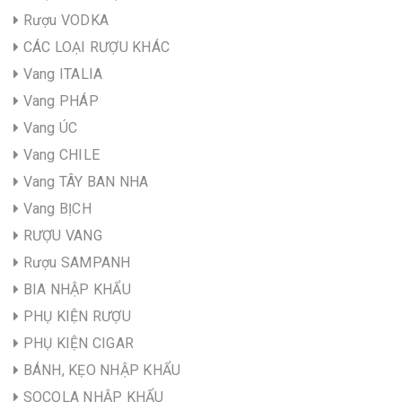
Rượu VODKA
CÁC LOẠI RƯỢU KHÁC
Vang ITALIA
Vang PHÁP
Vang ÚC
Vang CHILE
Vang TÂY BAN NHA
Vang BỊCH
RƯỢU VANG
Rượu SAMPANH
BIA NHẬP KHẨU
PHỤ KIỆN RƯỢU
PHỤ KIỆN CIGAR
BÁNH, KẸO NHẬP KHẨU
SOCOLA NHẬP KHẨU