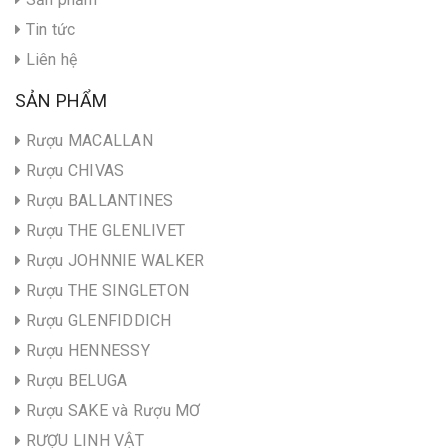
Tin tức
Liên hệ
SẢN PHẨM
Rượu MACALLAN
Rượu CHIVAS
Rượu BALLANTINES
Rượu THE GLENLIVET
Rượu JOHNNIE WALKER
Rượu THE SINGLETON
Rượu GLENFIDDICH
Rượu HENNESSY
Rượu BELUGA
Rượu SAKE và Rượu MƠ
RƯỢU LINH VẬT