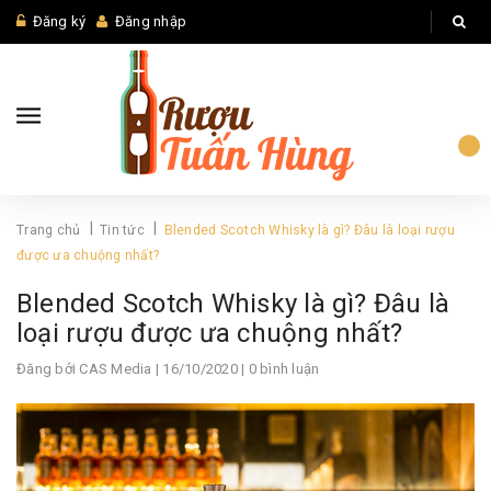
Đăng ký
Đăng nhập
|
|
Trang chủ
Tin tức
Blended Scotch Whisky là gì? Đâu là loại rượu
được ưa chuộng nhất?
Blended Scotch Whisky là gì? Đâu là
loại rượu được ưa chuộng nhất?
Đăng bởi
CAS Media
| 16/10/2020 | 0 bình luận