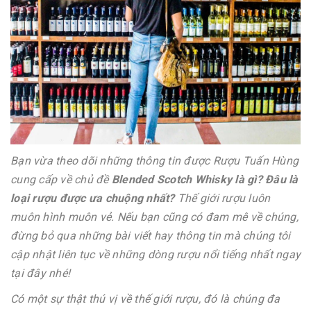
Bạn vừa theo dõi những thông tin được Rượu Tuấn Hùng
cung cấp về chủ đề
Blended Scotch Whisky là gì? Đâu là
loại rượu được ưa chuộng nhất?
Thế giới rượu luôn
muôn hình muôn vẻ. Nếu bạn cũng có đam mê về chúng,
đừng bỏ qua những bài viết hay thông tin mà chúng tôi
cập nhật liên tục về những dòng rượu nổi tiếng nhất ngay
tại đây nhé!
Có một sự thật thú vị về thế giới rượu, đó là chúng đa