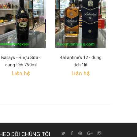
Bailays - Rượu Sữa -
Ballantine's 12 - dung
Ballantin
dung tích 750ml
tích 1lit
tíc
Liên hệ
Liên hệ
Li
HEO DÕI CHÚNG TÔI