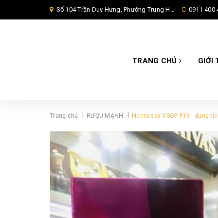
Số 104 Trần Duy Hưng, Phường Trung Hoà, Quận Cầu Giấy, Hà Nội,
0911 400 
TRANG CHỦ
GIỚI 
|
|
Trang chủ
RƯỢU MẠNH
Hennessy VSOP F19 - dung tí