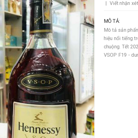
|
Viết nhận xé
MÔ TẢ:
Mô tả sản phẩm
hiệu nổi tiếng t
chuộng. Tết 20
VSOP F19 - dung