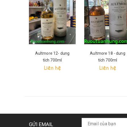
Aultmore 12- dung
Aultmore 18 - dung
tích 700ml
tích 700ml
Liên hệ
Liên hệ
GỬI EMAIL