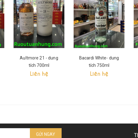
Aultmore 21 - dung
Bacardi White- dung
tích 700ml
tích 750ml
Liên hệ
Liên hệ
GỬI NGAY
T