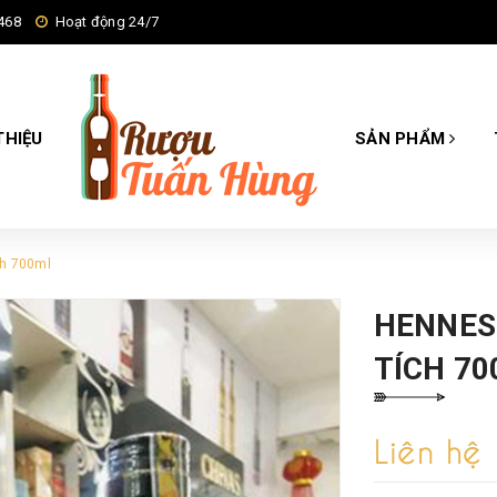
468
Hoạt động 24/7
THIỆU
SẢN PHẨM
ch 700ml
HENNES
TÍCH 7
Liên hệ