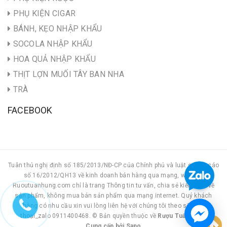
PHỤ KIỆN CIGAR
BÁNH, KẸO NHẬP KHẨU
SOCOLA NHẬP KHẨU
HOA QUẢ NHẬP KHẨU
THỊT LỢN MUỐI TÂY BAN NHA
TRÀ
FACEBOOK
Tuân thủ nghị định số 185/2013/NĐ-CP của Chính phủ và luật quảng cáo
số 16/2012/QH13 về kinh doanh bán hàng qua mạng, website
Ruoutuanhung.com chỉ là trang Thông tin tư vấn, chia sẻ kiến thức về
sản phẩm, không mua bán sản phẩm qua mạng internet. Quý khách
hàng có nhu cầu xin vui lòng liên hệ với chúng tôi theo số điện
thoại_zalo 0911400468. © Bản quyền thuộc về
Rượu Tuấn Hùng
Cung cấp bởi
|
Sapo