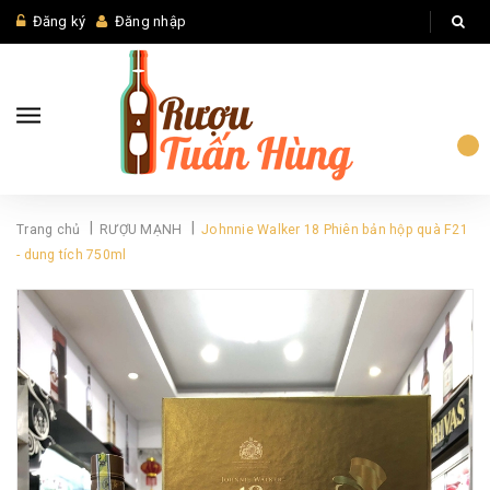
Đăng ký
Đăng nhập
|
|
Trang chủ
RƯỢU MẠNH
Johnnie Walker 18 Phiên bản hộp quà F21
- dung tích 750ml