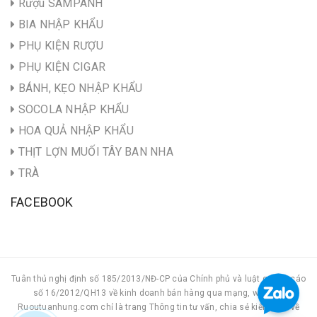
Rượu SAMPANH
BIA NHẬP KHẨU
PHỤ KIỆN RƯỢU
PHỤ KIỆN CIGAR
BÁNH, KẸO NHẬP KHẨU
SOCOLA NHẬP KHẨU
HOA QUẢ NHẬP KHẨU
THỊT LỢN MUỐI TÂY BAN NHA
TRÀ
FACEBOOK
Tuân thủ nghị định số 185/2013/NĐ-CP của Chính phủ và luật quảng cáo
số 16/2012/QH13 về kinh doanh bán hàng qua mạng, website
Ruoutuanhung.com chỉ là trang Thông tin tư vấn, chia sẻ kiến thức về