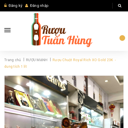
Đăng ký
Đăng nhập
|
|
Trang chủ
RƯỢU MẠNH
Rượu Chuột Royal Rich XO Gold 23K -
dung tích 1 lít