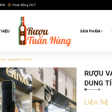
468
Hoạt động 24/7
THIỆU
SẢN PHẨM
ion - dung tích 750ml
RƯỢU VA
DUNG T
Liên hệ