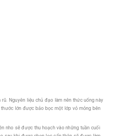
 rũ. Nguyên liệu chủ đạo làm nên thức uống này
ch thước lớn được bảo bọc một lớp vỏ mỏng bên
tiên nho sẽ được thu hoạch vào những tuần cuối
Nho sau khi được chọn lọc cẩn thận sẽ được làm