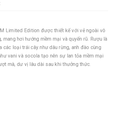
t
M Limited Edition được thiết kế với vẻ ngoài vô
g, mang hơi hướng mềm mại và quyến rũ. Rượu là
a các loại trái cây như dâu rừng, anh đào cùng
như vani và socola tạo nên sự lan tỏa mềm mại
t mà, dư vị lâu dài sau khi thưởng thức.