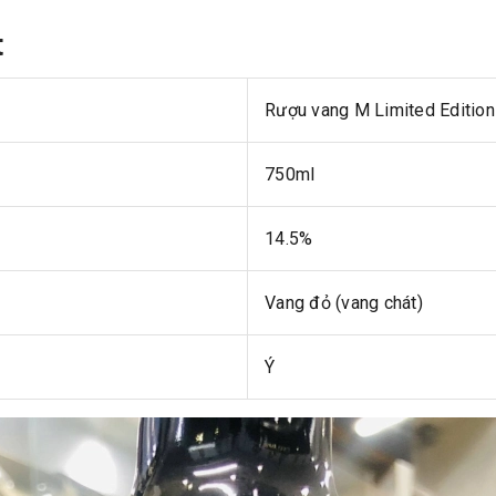
t
Rượu vang M Limited Edition
750ml
14.5%
Vang đỏ (vang chát)
Ý