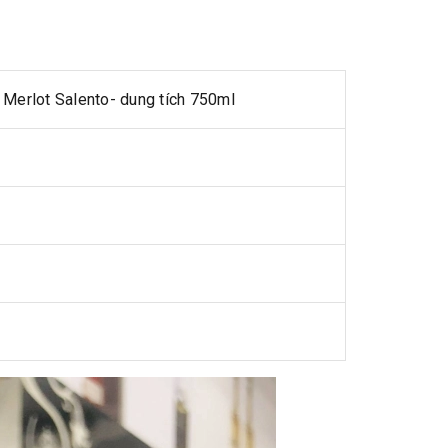
 Merlot Salento- dung tích 750ml