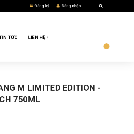
Đăng ký
Đăng nhập
TIN TỨC
LIÊN HỆ
NG M LIMITED EDITION -
ÍCH 750ML