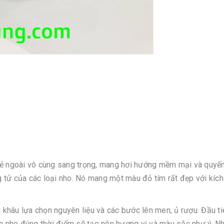
vẻ ngoài vô cùng sang trọng, mang hơi hướng mềm mại và quyến
 tử của các loại nho. Nó mang một màu đỏ tím rất đẹp với kí
ng khâu lựa chọn nguyên liệu và các bước lên men, ủ rượu. Đầu 
ch nho đúng thời điểm sẽ tạo nên hương vị và màu sắc như ý. 