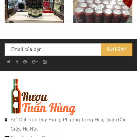
GỬI NGAY
Bia Abbaye D'aulne - chai
Bia Baltika - số 9 - lon dung
dung tích 330ml
tích 500ml
Liên hệ
Liên hệ
Số 104 Trần Duy Hưng, Phường Trung Hoà, Quận Cầu
Giấy, Hà Nội,