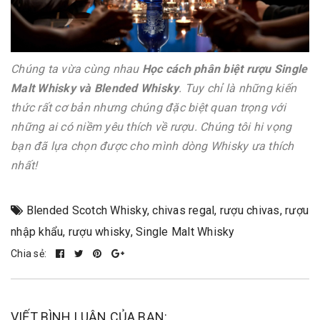
Chúng ta vừa cùng nhau
Học cách phân biệt rượu Single
Malt Whisky và Blended Whisky
. Tuy chỉ là những kiến
thức rất cơ bản nhưng chúng đặc biệt quan trọng với
những ai có niềm yêu thích về rượu. Chúng tôi hi vọng
bạn đã lựa chọn được cho mình dòng Whisky ưa thích
nhất!
Blended Scotch Whisky
,
chivas regal
,
rượu chivas
,
rượu
nhập khẩu
,
rượu whisky
,
Single Malt Whisky
Chia sẻ:
VIẾT BÌNH LUẬN CỦA BẠN: