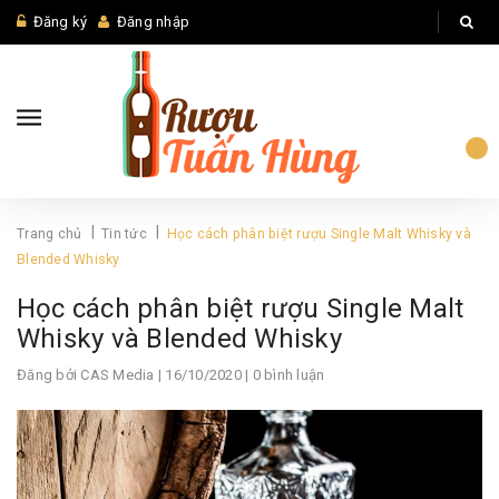
Đăng ký
Đăng nhập
|
|
Trang chủ
Tin tức
Học cách phân biệt rượu Single Malt Whisky và
Blended Whisky
Học cách phân biệt rượu Single Malt
Whisky và Blended Whisky
Đăng bởi
CAS Media
| 16/10/2020 | 0 bình luận