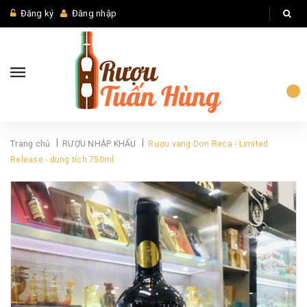
Đăng ký
Đăng nhập
|
|
Trang chủ
RƯỢU NHẬP KHẨU
Rượu vang Don Reca - Limited
Release - dung tích 750ml