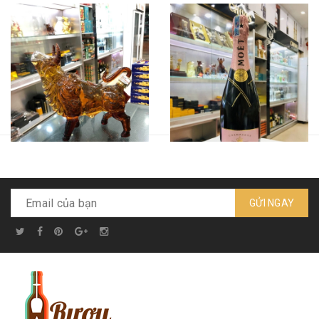
GỬI NGAY
Rượu trâu linh vật phong
Sampanh Moet & Chandon
thuỷ - Armenian xách tay
Rose Imperial - dung tích
Nga
750ml
Liên hệ
Liên hệ