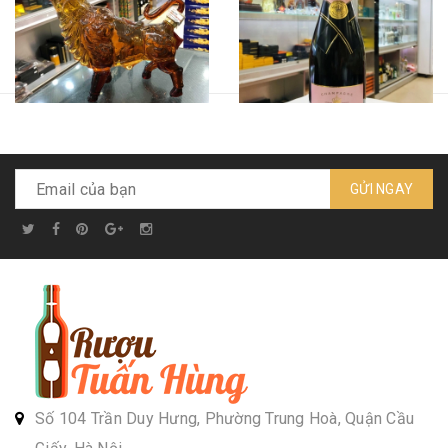
GỬI NGAY
Rượu trâu linh vật phong
Sampanh Moet & Chandon
thuỷ - Armenian xách tay
Rose Imperial - dung tích
Nga
750ml
Liên hệ
Liên hệ
Số 104 Trần Duy Hưng, Phường Trung Hoà, Quận Cầu