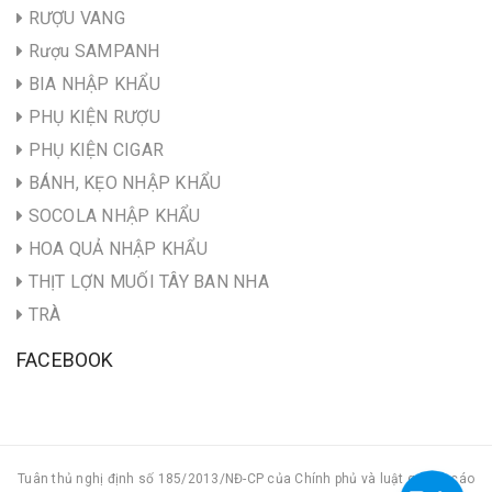
RƯỢU VANG
Rượu SAMPANH
BIA NHẬP KHẨU
PHỤ KIỆN RƯỢU
PHỤ KIỆN CIGAR
BÁNH, KẸO NHẬP KHẨU
SOCOLA NHẬP KHẨU
HOA QUẢ NHẬP KHẨU
THỊT LỢN MUỐI TÂY BAN NHA
TRÀ
FACEBOOK
Tuân thủ nghị định số 185/2013/NĐ-CP của Chính phủ và luật quảng cáo