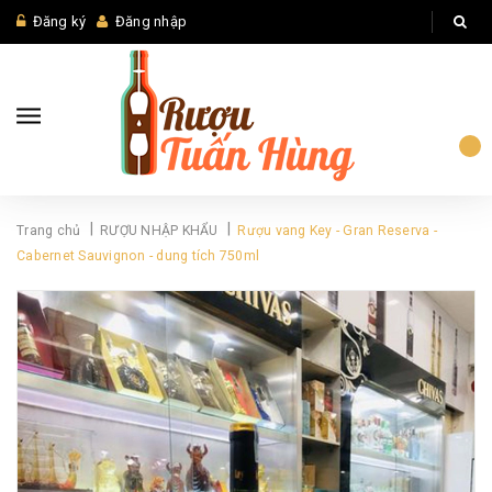
Đăng ký
Đăng nhập
|
|
Trang chủ
RƯỢU NHẬP KHẨU
Rượu vang Key - Gran Reserva -
Cabernet Sauvignon - dung tích 750ml