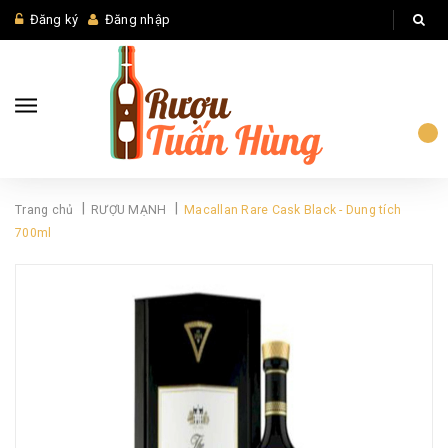
Đăng ký
Đăng nhập
|
|
Trang chủ
RƯỢU MẠNH
Macallan Rare Cask Black - Dung tích
700ml